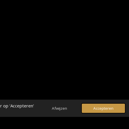
r op ‘Accepteren’
Afwijzen
Accepteren