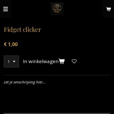
Ga
direct
naar
de
hoofdinhoud
Fidget clicker
€ 1,00
In winkelwagen
zet je omschrijving hier...