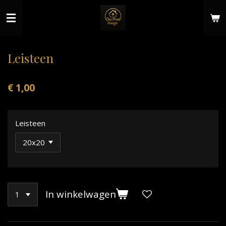
Ga
direct
naar
de
hoofdinhoud
Leisteen
€ 1,00
Leisteen
In winkelwagen