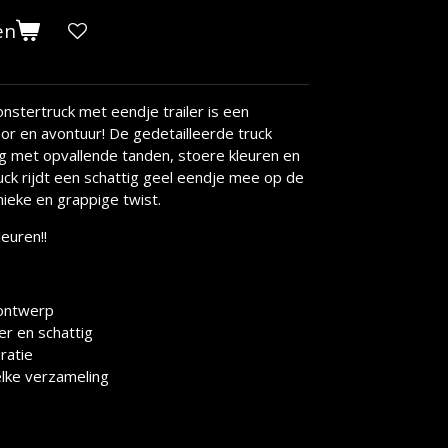
en
stertruck met eendje trailer is een
or en avontuur! De gedetailleerde truck
ng met opvallende tanden, stoere kleuren en
ruck rijdt een schattig geel eendje mee op de
nieke en grappige twist.
leuren!!
 ontwerp
er en schattig
ratie
elke verzameling