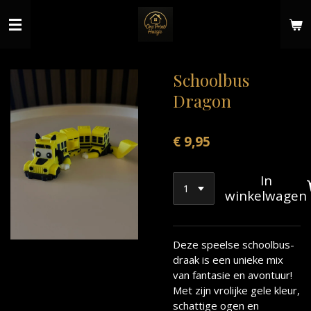
Ga
direct
naar
de
hoofdinhoud
Schoolbus
Dragon
€ 9,95
In
winkelwagen
Deze speelse schoolbus-
draak is een unieke mix
van fantasie en avontuur!
Met zijn vrolijke gele kleur,
schattige ogen en