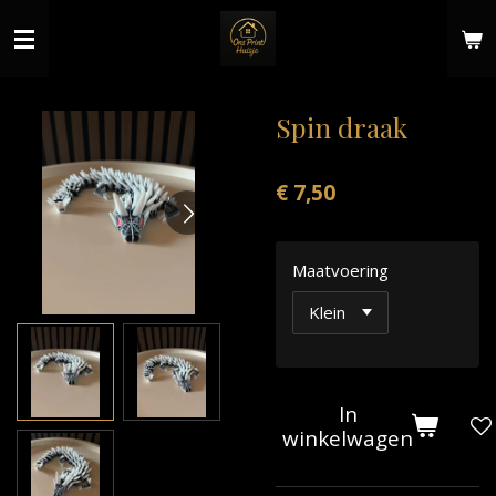
Ga
direct
naar
de
hoofdinhoud
Spin draak
€ 7,50
Maatvoering
In
winkelwagen