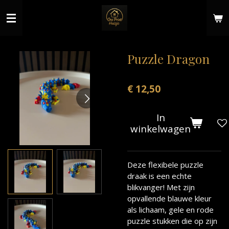
Ga
direct
naar
de
hoofdinhoud
Puzzle Dragon
€ 12,50
In
winkelwagen
Deze flexibele puzzle
draak is een echte
blikvanger! Met zijn
opvallende blauwe kleur
als lichaam, gele en rode
puzzle stukken die op zijn