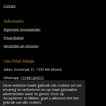
Contact
Informatie
Algemene Voorwaarden
Privacybeleid
Verzenden en retouren
Ons Print Huisje
Adres: Ecrustraat 31, 1339 AW Almere
Whatsapp:
+31681264313
Deze website maakt gebruik van cookies om uw
Email:
info@onsprinthuisje.nl
ervaring te verbeteren en op maat gemaakte
advertenties weer te geven. Door op
‘Accepteren’ te klikken, gaat u akkoord met het
© 2026, Ons Print Huisje
gebruik van alle cookies.