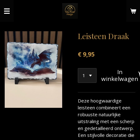
Ga
direct
naar
de
hoofdinhoud
Leisteen Draak
€ 9,95
In
winkelwagen
Deze hoogwaardige
leisteen combineert een
robuuste natuurlijke
uitstraling met een scherp
en gedetailleerd ontwerp.
Een stijlvolle decoratie die