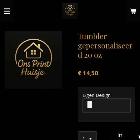
Ga
direct
naar
de
hoofdinhoud
Tumbler
gepersonaliseer
d 20 oz
€ 14,50
Eigen Design
In